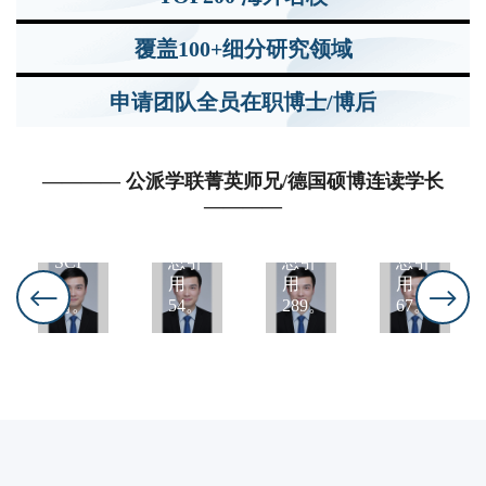
研究
哥廷
博士
领
研究
根大
研究
域：
领
覆盖100+细分研究领域
学
领
材料
域：
研究
域：
学/
国际
申请团队全员在职博士/博后
领
药理
光学
政治
域：
学方
方
方
知识
向，
向，
向，
产权
英文
英文
英文
———— 公派学联菁英师兄/德国硕博连读学长
法方
SCI
SCI
SCI
————
向，
6
14
7
英文
篇，
篇，
篇，
SCI
总引
总引
总引
8
用
用
用
篇。
54。
289。
67。