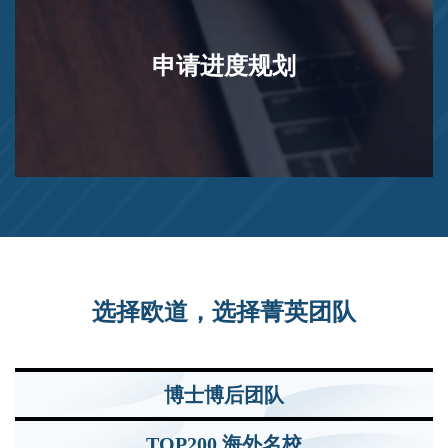
申请进度规划
Dr.
Dr.
Dr.
Wang
选择欧道，选择菁英团队
Li
Du
巴塞
柏林
尔大
慕尼
夏洛
学在
黑大
Dr.
博士博后团队
蒂医
职博
学在
学院
后
职博
Xue
在职
士
TOP200 海外名校