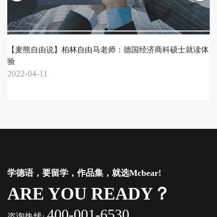
【麦熊自由说】柏林自由马老师：德国经济商科硕士就读体
验
2022-04-11
2
学德语，要留学，作品集，就选Mcbear!
ARE YOU READY？
400-001-6530
咨询热线: