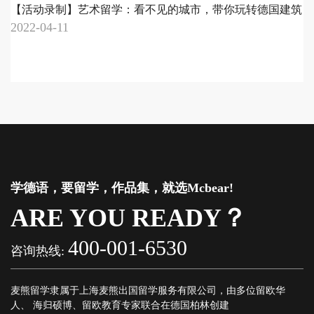
强
【活动录制】艺术留学：看不见的城市，带你玩转德国建筑
2022-04-11
2
学德语，要留学，作品集，就选Mcbear!
ARE YOU READY？
400-001-6530
咨询热线:
麦熊留学隶属于上海麦熊出国留学服务有限公司，由多位留欧华
人、 海归硕博、留欧教育专家联合在德国柏林创建